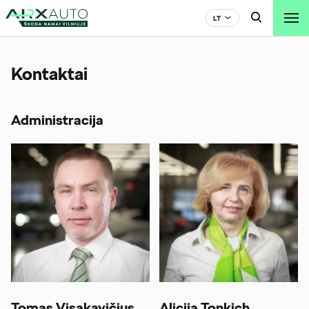

LT

Kontaktai
Administracija
Tomas Visakavičius
Alicija Tonkich