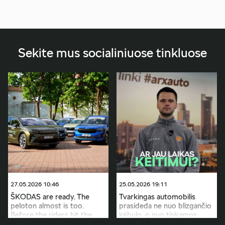
Sekite mus socialiniuose tinkluose
27.05.2026 10:46
25.05.2026 19:11
ŠKODAS are ready. The
Tvarkingas automobilis
peloton almost is too.
prasideda ne nuo blizgančio
Before the riders hit the
kėbulo, o nuo tinkamos
roads of Lithuania, the
priežiūros. Reguliarus tepalų,