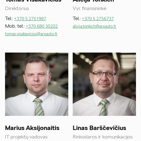
Direktorius
Vyr. finansininkė
Tel.:
Tel.:
+370 5 2751987
+370 5 2756737
Mob. tel.:
+370 680 30202
alicija.tonkich@arxauto.lt
tomas.visakavicius@arxauto.lt
Marius Aksijonaitis
Linas Barščevičius
IT projektų vadovas
Rinkodaros ir komunikacijos