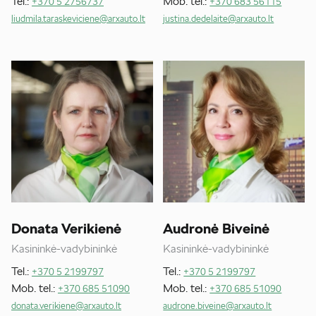
Tel.:
Mob. tel.:
+370 5 2756737
+370 683 56115
liudmila.taraskeviciene@arxauto.lt
justina.dedelaite@arxauto.lt
Donata Verikienė
Audronė Biveinė
Kasininkė-vadybininkė
Kasininkė-vadybininkė
Tel.:
Tel.:
+370 5 2199797
+370 5 2199797
Mob. tel.:
Mob. tel.:
+370 685 51090
+370 685 51090
donata.verikiene@arxauto.lt
audrone.biveine@arxauto.lt