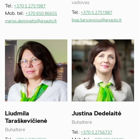
vadovas
Tel.:
+370 5 2751987
Tel.:
Mob. tel.:
+370 5 2751987
+370 650 86655
linas.barscevicius@arxauto.lt
marius.aksijonaitis@arxauto.lt
Liudmila
Justina Dedelaitė
Taraškevičienė
Buhalterė
Buhalterė
Tel.:
+370 5 2756737