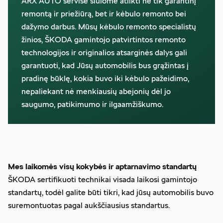
ARX AUTO servise siūlome atlikti ne tik garantinį
remontą ir priežiūrą, bet ir kėbulo remonto bei
dažymo darbus. Mūsų kėbulo remonto specialistų
žinios, ŠKODA gamintojo patvirtintos remonto
technologijos ir originalios atsarginės dalys gali
garantuoti, kad Jūsų automobilis bus grąžintas į
pradinę būklę, kokia buvo iki kėbulo pažeidimo,
nepaliekant nė menkiausių abejonių dėl jo
saugumo, patikimumo ir ilgaamžiškumo.
Mes laikomės visų kokybės ir aptarnavimo standartų
ŠKODA sertifikuoti technikai visada laikosi gamintojo
standartų, todėl galite būti tikri, kad jūsų automobilis buvo
suremontuotas pagal aukščiausius standartus.