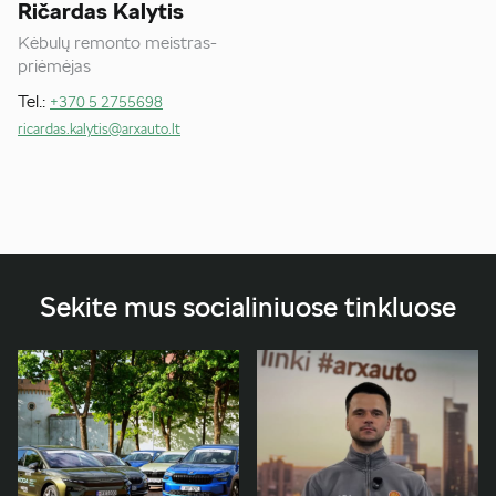
Ričardas Kalytis
Kėbulų remonto meistras-
priėmėjas
Tel.:
+370 5 2755698
ricardas.kalytis@arxauto.lt
Sekite mus socialiniuose tinkluose