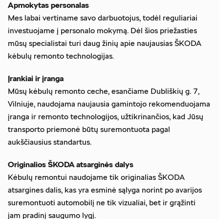
Apmokytas personalas
Mes labai vertiname savo darbuotojus, todėl reguliariai
investuojame į personalo mokymą. Dėl šios priežasties
mūsų specialistai turi daug žinių apie naujausias ŠKODA
kėbulų remonto technologijas.
Įrankiai ir įranga
Mūsų kėbulų remonto ceche, esančiame Dubliškių g. 7,
Vilniuje, naudojama naujausia gamintojo rekomenduojama
įranga ir remonto technologijos, užtikrinančios, kad Jūsų
transporto priemonė būtų suremontuota pagal
aukščiausius standartus.
Originalios ŠKODA atsarginės dalys
Kėbulų remontui naudojame tik originalias ŠKODA
atsargines dalis, kas yra esminė sąlyga norint po avarijos
suremontuoti automobilį ne tik vizualiai, bet ir grąžinti
jam pradinį saugumo lygį.