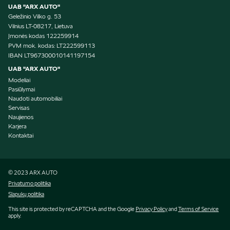
UAB "ARX AUTO"
Geležinio Vilko g. 53
Vilnius LT-08217, Lietuva
Įmonės kodas 122259914
PVM mok. kodas: LT222599113
IBAN LT967300010141197154
UAB "ARX AUTO"
Modeliai
Pasiūlymai
Naudoti automobiliai
Servisas
Naujienos
Karjera
Kontaktai
© 2023 ARX AUTO
Privatumo politika
Slapukų politika
This site is protected by reCAPTCHA and the Google
Privacy Policy
and
Terms of Service
apply.