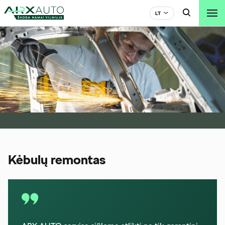

LT

Kėbulų remontas