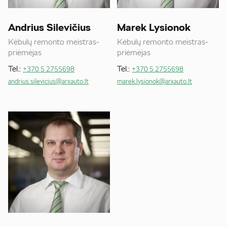
Andrius Silevičius
Marek Lysionok
Kėbulų remonto meistras-
Kėbulų remonto meistras-
priėmėjas
priėmėjas
Tel.:
Tel.:
+370 5 2755698
+370 5 2755698
andrius.silevicius@arxauto.lt
marek.lysionok@arxauto.lt